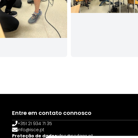
Entre em contato connosco
+351 21 934 71 35
info@isce.pt
Proteção de dados:
dpo@pedago.pt