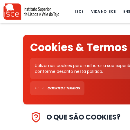
ISCE
VIDA NO ISCE
ENS
Cookies & Termos
Utilizamos cookies para melhorar a sua experi
conforme descrito nesta política.
PT
>
COOKIES E TERMOS
O QUE SÃO COOKIES?