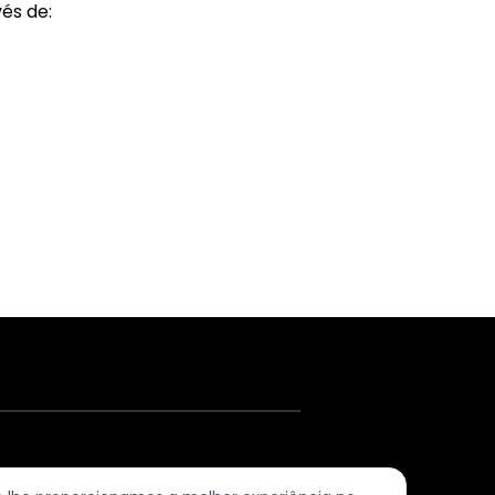
és de:
620-379 Ramada (Odivelas) | PORTUGAL