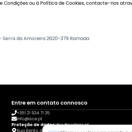
e Condições ou à Política de Cookies, contacte-nos atrav
2 – Serra da Amoreira 2620-379 Ramada
Entre em contato connosco
+351 21 934 71 35
info@isce.pt
Proteção de dados:
dpo@pedago.pt
Rua Bento de Jesus Caraça, 12 – Serra da Amoreira 2