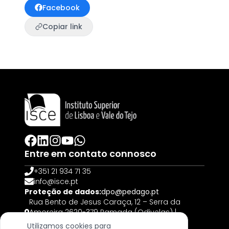
Facebook
Copiar link
Entre em contato connosco
+351 21 934 71 35
info@isce.pt
Proteção de dados:
dpo@pedago.pt
Rua Bento de Jesus Caraça, 12 – Serra da
Amoreira 2620-379 Ramada (Odivelas) |
PORTUGAL
Utilizamos cookies para