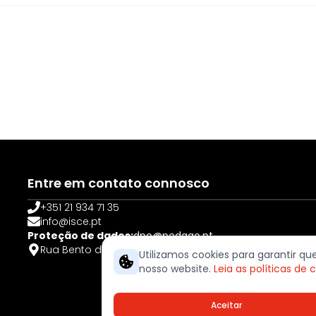
Entre em contato connosco
+351 21 934 71 35
info@isce.pt
Proteção de dados:
dpo@pedago.pt
Rua Bento de Jesus Caraça, 12 – Serra da Amoreira 2
Utilizamos cookies para garantir q
nosso website.
Leia as políticas de 
Aceitar