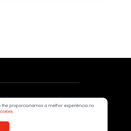
620-379 Ramada (Odivelas) | PORTUGAL
ue lhe proporcionamos a melhor experiência no
cookies
.