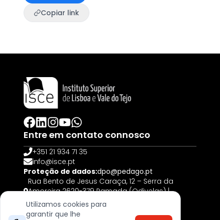
Copiar link
Entre em contato connosco
+351 21 934 71 35
info@isce.pt
Proteção de dados:
dpo@pedago.pt
Rua Bento de Jesus Caraça, 12 – Serra da
Amoreira 2620-379 Ramada (Odivelas) |
PORTUGAL
Utilizamos cookies para
garantir que lhe