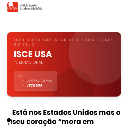
INSTITUTO SUPERIOR DE LISBOA E VALE
DO TEJO
ISCE USA
INTERNACIONAL
PT
>
INTERNACIONAL
>
ISCE USA
Está nos Estados Unidos mas o
seu coração “mora em
|