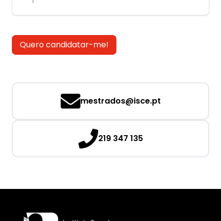
Quero candidatar-me!
mestrados@isce.pt
219 347 135