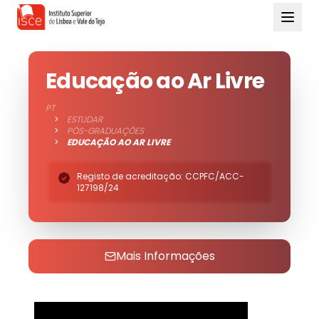
Educação ao Ar Livre
PT
>
ESTUDAR
>
PÓS-GRADUAÇÕES
>
EDUCAÇÃO AO AR LIVRE
Registo de acreditação: CCPFC/ACC-
127198/24
Mais Informações