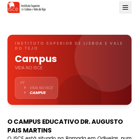
INSTITUTO SUPERIOR DE LISBOA E VALE
DO TEJO
Campus
VIDA NO ISCE
PT
>
VIDA NO ISCE
>
CAMPUS
O CAMPUS EDUCATIVO DR. AUGUSTO
PAIS MARTINS
O ISCE está situado na Ramada em Odivelas, num