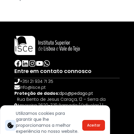
Entre em contato connosco
+351 21 934 71 35
info@isce.pt
Proteção de dados:
dpo@pedago.pt
Rua Bento de Jesus Caraça, 12 – Serra da
Amoreira 2620-379 Ramada (Odivelas) |
PORTUGAL
Utilizamos cookies para
garantir que lhe
© 2025, Todos os direitos reservados
proporcionamos a melhor
Aceitar
Livro de Reclamações
experiência no nosso website.
Termos & Cookies