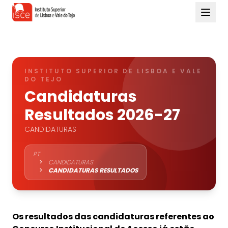
INSTITUTO SUPERIOR DE LISBOA E VALE
DO TEJO
Candidaturas
Resultados 2026-27
CANDIDATURAS
PT
>
CANDIDATURAS
>
CANDIDATURAS RESULTADOS
Os resultados das candidaturas referentes ao