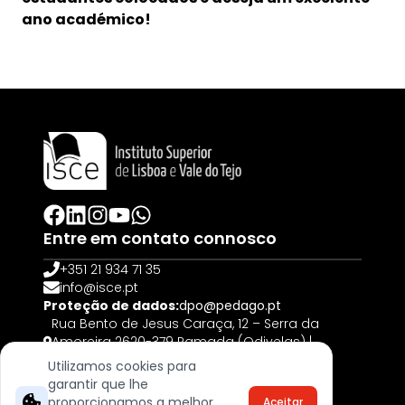
ano académico!
Entre em contato connosco
+351 21 934 71 35
info@isce.pt
Proteção de dados:
dpo@pedago.pt
Rua Bento de Jesus Caraça, 12 – Serra da
Amoreira 2620-379 Ramada (Odivelas) |
PORTUGAL
Utilizamos cookies para
garantir que lhe
© 2025, Todos os direitos reservados
proporcionamos a melhor
Aceitar