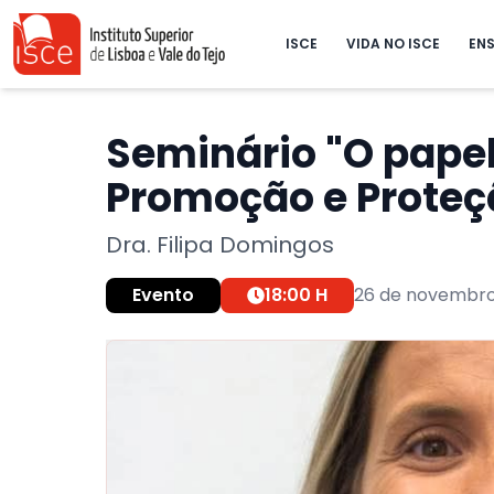
ISCE
VIDA NO ISCE
ENS
Seminário "O pape
Promoção e Proteç
Dra. Filipa Domingos
Evento
18:00
H
26 de novembro