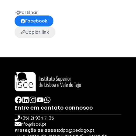
Partilhar
Facebook
Copiar link
Entre em contato connosco
+351 21 934 71 35
info@isce.pt
Proteção de dados:
dpo@pedago.pt