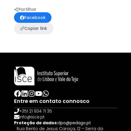
Partilhar
Facebook
Copiar link
Entre em contato connosco
+351 21 934 71 35
info@isce.pt
Proteção de dados:
dpo@pedago.pt
Rua Bento de Jesus Caraça, 12 – Serra da