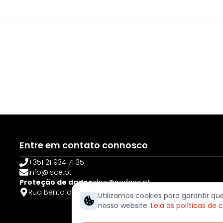
Entre em contato connosco
+351 21 934 71 35
info@isce.pt
Proteção de dados:
dpo@pedago.pt
Rua Bento de Jesus Caraça, 12 – Serra da Amoreira 2
Utilizamos cookies para garantir q
nosso website.
Leia as políticas de 