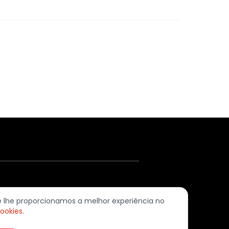
620-379 Ramada (Odivelas) | PORTUGAL
ue lhe proporcionamos a melhor experiência no
cookies
.