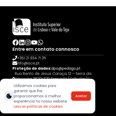
Entre em contato connosco
+351 21 934 71 35
info@isce.pt
Proteção de dados:
dpo@pedago.pt
Rua Bento de Jesus Caraça, 12 – Serra da
Amoreira 2620-379 Ramada (Odivelas) |
PORTUGAL
Utilizamos cookies para
garantir que lhe
© 2025, Todos os direitos reservados
proporcionamos a melhor
Aceitar
Livro de Reclamações
experiência no nosso website.
Termos & Cookies
Leia as políticas de cookies
.