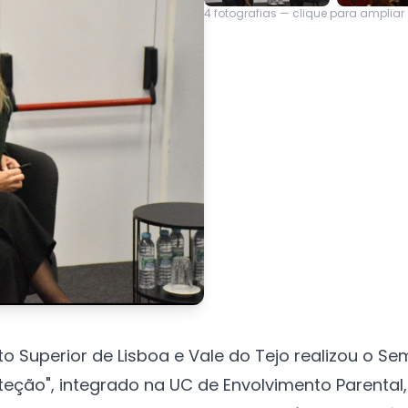
4
fotografias — clique para ampliar
uto Superior de Lisboa e Vale do Tejo realizou o 
ção", integrado na UC de Envolvimento Parental, l