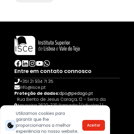
Entre em contato connosco
+351 21 934 71 35
info@isce.pt
Proteção de dados:
dpo@pedago.pt
Rua Bento de Jesus Caraça, 12 – Serra da
Amoreira 2620-379 Ramada (Odivelas) |
PORTUGAL
Utilizamos cookies para
garantir que lhe
© 2025, Todos os direitos reservados
proporcionamos a melhor
Aceitar
Livro de Reclamações
experiência no nosso website.
Termos & Cookies