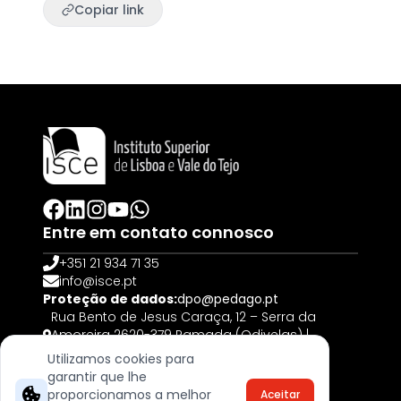
Copiar link
Entre em contato connosco
+351 21 934 71 35
info@isce.pt
Proteção de dados:
dpo@pedago.pt
Rua Bento de Jesus Caraça, 12 – Serra da
Amoreira 2620-379 Ramada (Odivelas) |
PORTUGAL
Utilizamos cookies para
garantir que lhe
© 2025, Todos os direitos reservados
proporcionamos a melhor
Aceitar