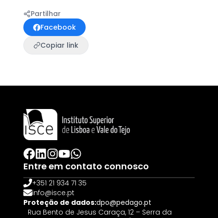
Partilhar
Facebook
Copiar link
Entre em contato connosco
+351 21 934 71 35
info@isce.pt
Proteção de dados:
dpo@pedago.pt
Rua Bento de Jesus Caraça, 12 – Serra da