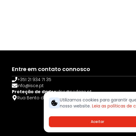
Entre em contato connosco
+351 21 934 71 35
info@isce.pt
Proteção de dados:
dpo@pedago.pt
Rua Bento de Jesus Caraça, 12 – Serra da Amoreira 2
Utilizamos cookies para garantir q
nosso website.
Leia as políticas de 
Aceitar