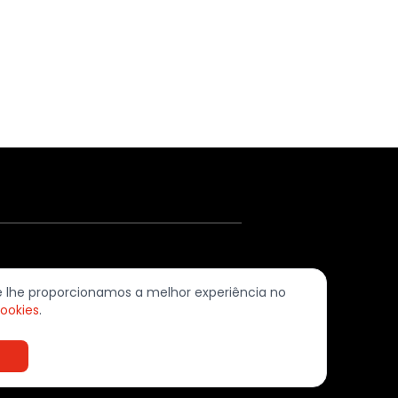
620-379 Ramada (Odivelas) | PORTUGAL
ue lhe proporcionamos a melhor experiência no
cookies
.