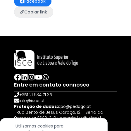
Facebook
Copiar link
Entre em contato connosco
+351 21 934 71 35
info@isce.pt
Proteção de dados:
dpo@pedago.pt
Rua Bento de Jesus Caraça, 12 – Serra da
Amoreira 2620-379 Ramada (Odivelas) |
PORTUGAL
Utilizamos cookies para