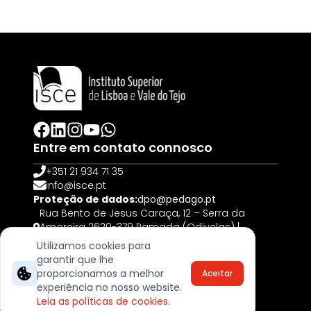
Entre em contato connosco
+351 21 934 71 35
info@isce.pt
Proteção de dados:
dpo@pedago.pt
Rua Bento de Jesus Caraça, 12 – Serra da
Amoreira 2620-379 Ramada (Odivelas) |
PORTUGAL
Utilizamos cookies para
garantir que lhe
© 2025, Todos os direitos reservados
proporcionamos a melhor
Aceitar
Livro de Reclamações
experiência no nosso website.
Termos & Cookies
Leia as políticas de cookies
.