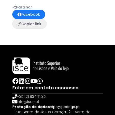
Partilhar
Facebook
Copiar link
Entre em contato connosco
+351 21 934 71 35
info@isce.pt
Proteção de dados:
dpo@pedago.pt
Rua Bento de Jesus Caraça, 12 – Serra da