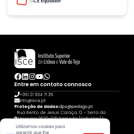
ISCE Equador
Entre em contato connosco
+351 21 934 71 35
info@isce.pt
Proteção de dados:
dpo@pedago.pt
Rua Bento de Jesus Caraça, 12 – Serra da
Amoreira 2620-379 Ramada (Odivelas) |
PORTUGAL
Utilizamos cookies para
garantir que lhe