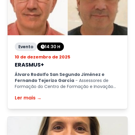
Evento
14:30
H
10 de dezembro de 2025
ERASMUS+
Álvaro Rodolfo San Segundo Jiménez e
Fernando Tejerizo García
-
Assessores de
Formação do Centro de Formação e Inovação
Educativa de Ávila
Ler mais →