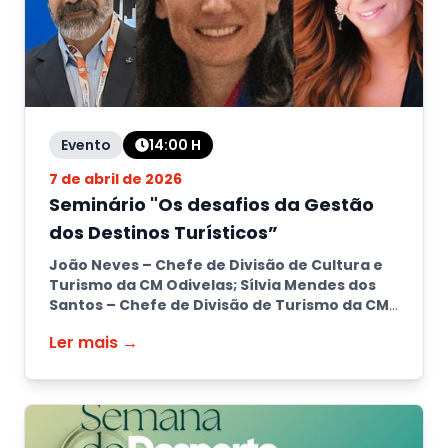
Evento
14:00
H
7 de abril de 2026
Seminário "Os desafios da Gestão
dos Destinos Turísticos”
João Neves – Chefe de Divisão de Cultura e
Turismo da CM Odivelas; Sílvia Mendes dos
Santos – Chefe de Divisão de Turismo da CM
Loures Rita Xavier - Chefe da Divisão de
Ler mais →
Turismo e Desenvolvimento Económico da
CM Mafra
-