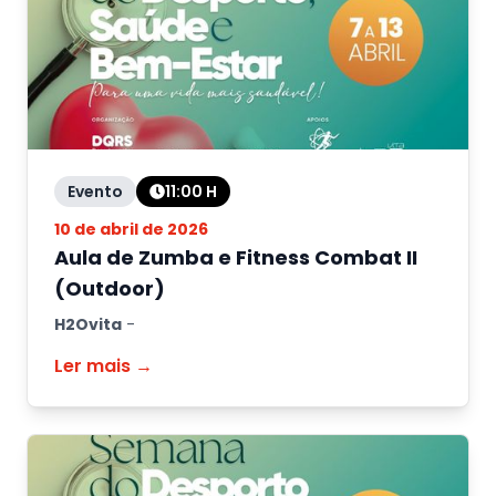
Evento
11:00
H
10 de abril de 2026
Aula de Zumba e Fitness Combat II
(Outdoor)
H2Ovita
-
Ler mais →