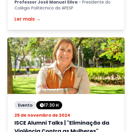
Professor José Manuel Silva
-
Presidente do
Colégio Politécnico da APESP
Ler mais →
Evento
17:30
H
25 de novembro de 2024
ISCE Alumni Talks | "Eliminação da
Violência Contra as Mulheres"