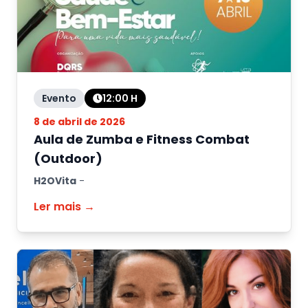
Evento
12:00
H
8 de abril de 2026
Aula de Zumba e Fitness Combat
(Outdoor)
H2OVita
-
Ler mais →